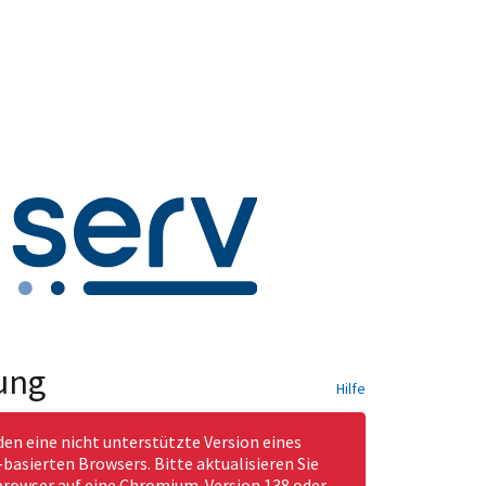
ung
Hilfe
den eine nicht unterstützte Version eines
asierten Browsers. Bitte aktualisieren Sie
rowser auf eine Chromium-Version 138 oder